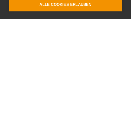
ALLE COOKIES ERLAUBEN
BEGU-Warenkorb Preisindex in CHF und
€ /Kg gültig ab 01.08.2026
weitere News