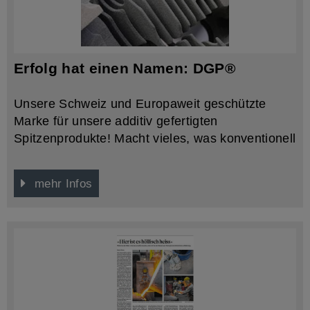
wurden die Schüler unter anderem von unserem
Lernenden Micha Geiser, wel...
Erfolg hat einen Namen: DGP®
Unsere Schweiz und Europaweit geschützte
Marke für unsere additiv gefertigten
Spitzenprodukte! Macht vieles, was konventionell
nicht herstellbar ist, Möglich! Schnell, Innovativ
und Zuverlässig…. Übrigens auch für Serien im
mehr Infos
Hybridverfahren geeignet. Interessiert? Dann
kommen Sie einfach auf uns zu….