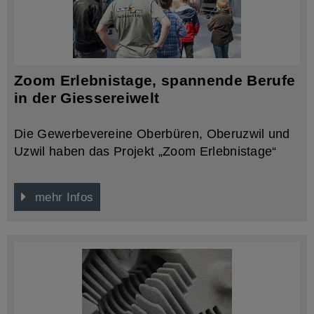
Zoom Erlebnistage, spannende Berufe
in der Giessereiwelt
Die Gewerbevereine Oberbüren, Oberuzwil und
Uzwil haben das Projekt „Zoom Erlebnistage“
lanciert um jungen angehenden Berufsleuten
einen Einblick in die Berufswelt zu ermöglichen.
mehr Infos
Die Benninger Guss AG hat sich an dem Projekt
beteiligt. Während eines Tages durften wir den
Schülern den spannenden Beruf des
Gusstechnologen EFZ und Gussformer EFZ
schmackhaft machen. Als kleine Erinnerung
durften die Schüler gleich selber mit anpacken
und eine kleine Gussform herstellen. Begleitet