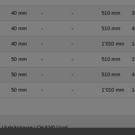
40 mm
-
-
510 mm
3
40 mm
-
-
510 mm
4
40 mm
-
-
1’010 mm
1
50 mm
-
-
510 mm
1
50 mm
-
-
510 mm
4
50 mm
-
-
1’010 mm
1
G
| Fabrikstrasse | CH-9240 Uzwil
1 |
info@benningerguss.ch