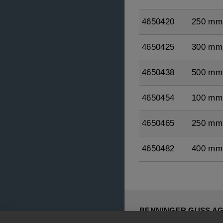
4650420
250 mm
4650425
300 mm
4650438
500 mm
4650454
100 mm
4650465
250 mm
4650482
400 mm
BENNINGER GUSS A
Tel.
+41 71 955 88 00
/ 0