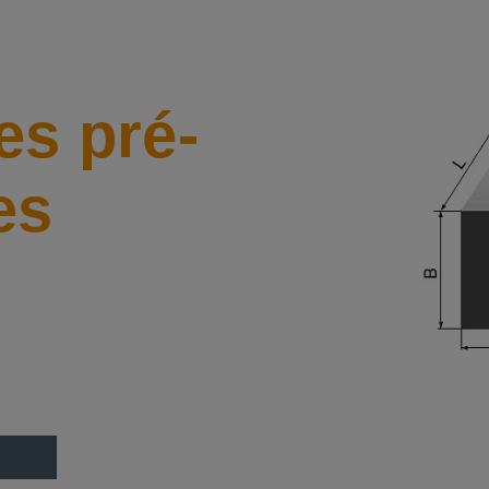
es pré-
es