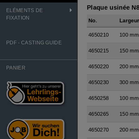
Plaque usinée N
ELÉMENTS DE
FIXATION
No.
Largeu
4650210
100 mm
PDF - CASTING GUIDE
4650215
150 mm
4650220
200 mm
PANIER
4650230
300 mm
4650258
100 mm
4650265
150 mm
4650270
200 mm