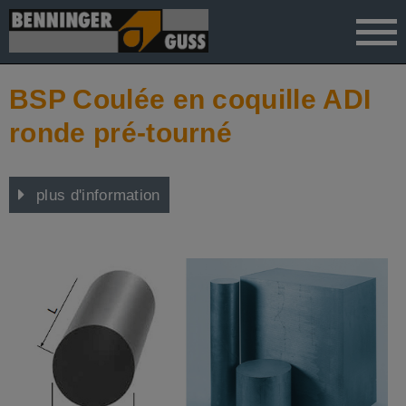
">
BSP Coulée en coquille ADI
ronde pré-tourné
plus d'information