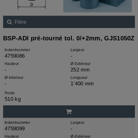
Filtre
BSP-ADI pré-tourné tol. 0/+2mm, GJS1050Z
Indentnummer
Largeur
4759086
-
Hauteur
Ø-Extérieur
-
252 mm
Ø-Intérieur
Longueur
-
1’400 mm
Poids
510 kg
Indentnummer
Largeur
4759099
-
Hauteur
Ø-Extérieur