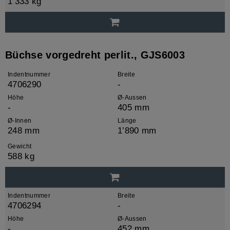
1’333 kg
Büchse vorgedreht perlit., GJS6003
Indentnummer
Breite
4706290
-
Höhe
Ø-Aussen
-
405 mm
Ø-Innen
Länge
248 mm
1’890 mm
Gewicht
588 kg
Indentnummer
Breite
4706294
-
Höhe
Ø-Aussen
-
452 mm