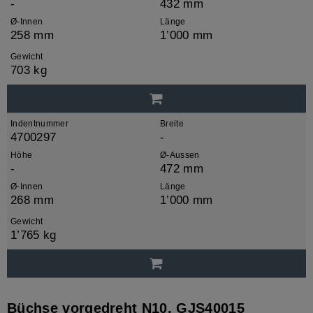
-
432 mm
Ø-Innen
Länge
258 mm
1’000 mm
Gewicht
703 kg
Indentnummer
Breite
4700297
-
Höhe
Ø-Aussen
-
472 mm
Ø-Innen
Länge
268 mm
1’000 mm
Gewicht
1’765 kg
Büchse vorgedreht N10, GJS40015