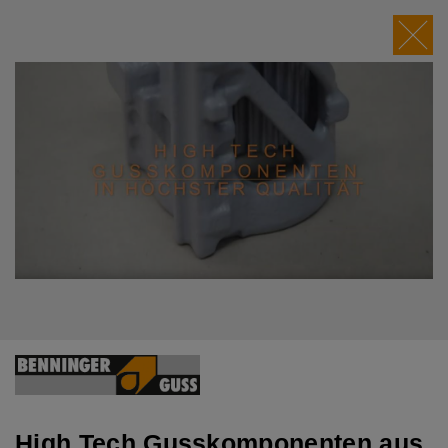
">
Aktuell
BEGU-Warenkorb Preisindex in CHF
und € /Kg gültig ab 01.08.2026
High Tech Gusskomponenten aus