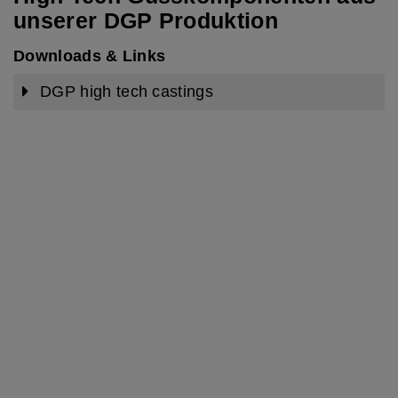
unserer DGP Produktion
Downloads & Links
mehr Infos
DGP high tech castings
Kundeninformation Rohstoffe aus
Russland
mehr Infos
Übergabe der Geschäftsleitung der
BENNINGER GUSS AG