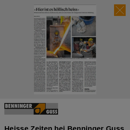
">
Aktuell
BEGU-Warenkorb Preisindex in CHF
und € /Kg gültig ab 01.08.2026
Heisse Zeiten bei Benninger Guss