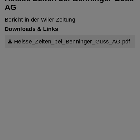
AG
Bericht in der Wiler Zeitung
mehr Infos
Downloads & Links
Heisse_Zeiten_bei_Benninger_Guss_AG.pdf
Kundeninformation Rohstoffe aus
Russland
mehr Infos
Übergabe der Geschäftsleitung der
BENNINGER GUSS AG