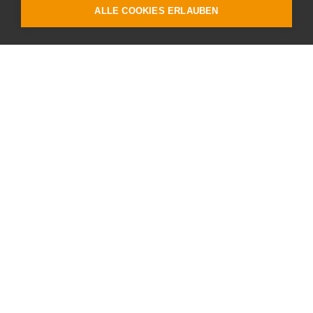
ALLE COOKIES ERLAUBEN
BEGU-Warenkorb Preisindex in CHF und
€ /Kg gültig ab 01.08.2026
weitere News