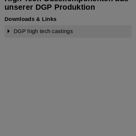
unserer DGP Produktion
Downloads & Links
Aus einem Gussteil einen Vorteil
DGP high tech castings
machen
Die Mitarbeiter der BENNINGER GUSS AG stellen
Gussbauteile nach individuellen Kundenwünschen
her. Diese Wünsche sind durch bestimmte
Formgebungen, spezielle Anforderungen,
hochwertige Werkstoffe, zusätzliche Bearbeitungen
und durch Terminvorgaben klar definiert. Unser
Anteil an Ihrem Vorteil besteht darin, mit
innovativen Entwicklungen unseren Kunden einen
Vorsprung auf dem Markt zu sichern. Darum
nehmen wir auch am Erfolg unserer Kunden ganz
bewusst «Teil».