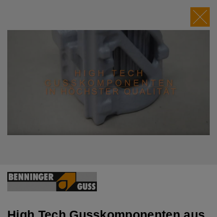
">
Wir machen jedes Teil zu
Ihrem Vorteil
High Tech Gusskomponenten aus